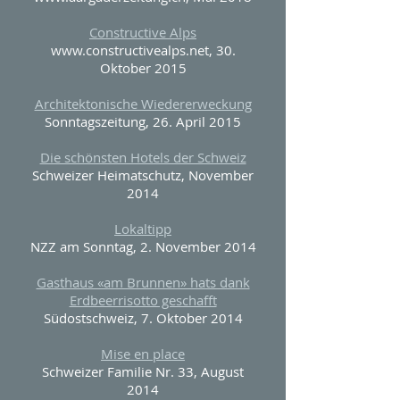
Constructive Alps
www.constructivealps.net
, 30.
Oktober 2015
Architektonische Wiedererweckung
Sonntagszeitung, 26. April 2015
Die schönsten Hotels der Schweiz
Schweizer Heimatschutz, November
2014
Lokaltipp
NZZ am Sonntag, 2. November 2014
Gasthaus «am Brunnen» hats dank
Erdbeerrisotto geschafft
Südostschweiz, 7. Oktober 2014
Mise en place
Schweizer Familie Nr. 33, August
2014