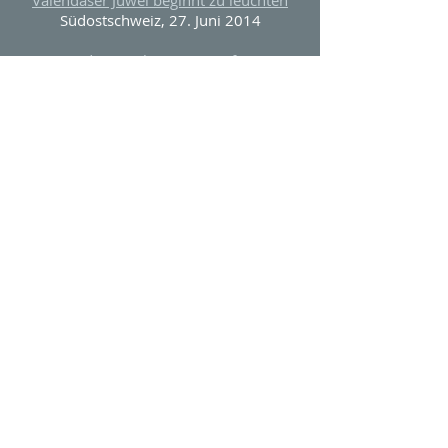
Valendaser Juwel beginnt zu leuchten
Südostschweiz, 27. Juni 2014
Wenn das Gasthaus ein Dorf retten
soll
Bündner Tagblatt, 27. Juni 2014
Ankündigung Eröffnung
Ruinaulta, 27. Juni 2014
10 Jahre Valendas Impuls
Ruinaulta, 13. Juni 2014
Das Ehepaar Althof-Solér ist bereit für
das neue Valendaser «Gasthaus am
Brunnen»
Ruinaulta, 6. Juni 2014
Dorfbott Erlenbach…
Dorfbott, Juni 2014
Faszinierende Natur in Valendas
Neue Zürcher Zeitung, 23. Mai 2014